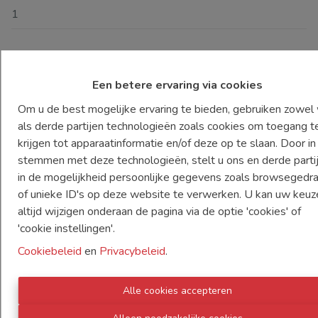
1
Aantal toiletten
Een betere ervaring via cookies
2
Om u de best mogelijke ervaring te bieden, gebruiken zowel 
Garage
als derde partijen technologieën zoals cookies om toegang t
1
krijgen tot apparaatinformatie en/of deze op te slaan. Door in
stemmen met deze technologieën, stelt u ons en derde parti
Aantal externe parkeerplaatsen
in de mogelijkheid persoonlijke gegevens zoals browsegedr
4
of unieke ID's op deze website te verwerken. U kan uw keuz
altijd wijzigen onderaan de pagina via de optie 'cookies' of
Bewoonbare oppervlakte
'cookie instellingen'.
136 m²
Cookiebeleid
en
Privacybeleid
.
Grondoppervlakte
1000 m²
Alle cookies accepteren