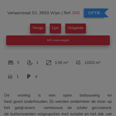
Verlaerstraat 53, 3850 Wijer
|
Ref:
300
OPTIE
Vorige
Lijst
Volgende
Info aanvragen
3
1
136 m²
1000 m²
1
4
De woning is een open bebouwing en
heel goed onderhouden. Zo werden ondermeer de vloer op
het gelijkvloers vernieuwd, de zolder geïsoleerd,
de buitenwanden volgespoten met isolatie en het dak van