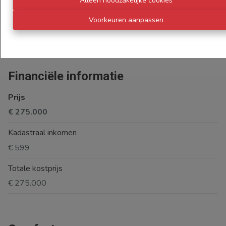
Alleen noodzakelijke cookies
Beschikbaarheid
Voorkeuren aanpassen
Bij akte
Financiële informatie
Prijs
€ 275.000
Kadastraal inkomen
€ 599
Totale kostprijs
€ 275.000