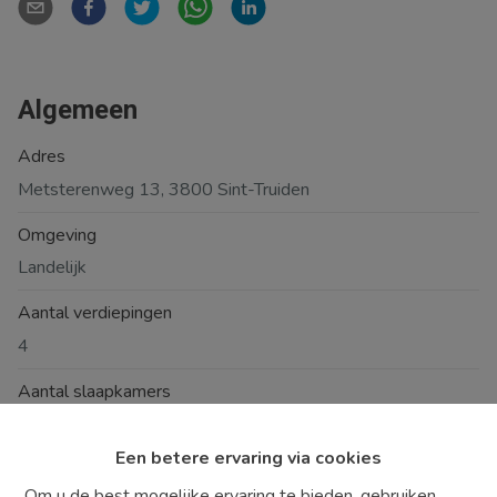
Algemeen
Adres
Metsterenweg 13, 3800 Sint-Truiden
Omgeving
Landelijk
Aantal verdiepingen
4
Aantal slaapkamers
3
Een betere ervaring via cookies
Aantal badkamers
Om u de best mogelijke ervaring te bieden, gebruiken