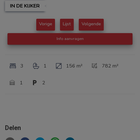
IN DE KIJKER
Vorige
Lijst
Volgende
Info aanvragen
3
1
156 m²
782 m²
1
2
Delen