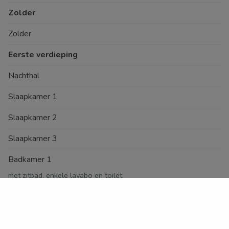
Zolder
Zolder
Eerste verdieping
Nachthal
Slaapkamer 1
Slaapkamer 2
Slaapkamer 3
Badkamer 1
met zitbad, enkele lavabo en toilet