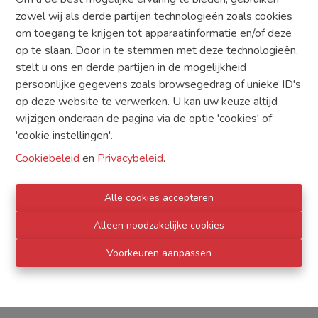
1
zowel wij als derde partijen technologieën zoals cookies
om toegang te krijgen tot apparaatinformatie en/of deze
op te slaan. Door in te stemmen met deze technologieën,
Aantal toiletten
stelt u ons en derde partijen in de mogelijkheid
2
persoonlijke gegevens zoals browsegedrag of unieke ID's
op deze website te verwerken. U kan uw keuze altijd
Garage
wijzigen onderaan de pagina via de optie 'cookies' of
1
'cookie instellingen'.
Aantal externe parkeerplaatsen
Cookiebeleid
en
Privacybeleid
.
2
Alle cookies accepteren
Bewoonbare oppervlakte
Alleen noodzakelijke cookies
156 m²
Voorkeuren aanpassen
Grondoppervlakte
782 m²