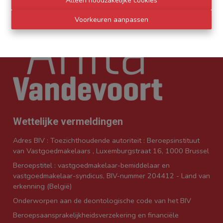
Alleen noodzakelijke cookies
Voorkeuren aanpassen
Wettelijke vermeldingen
Adres BIV : Toezichthoudende autoriteit : Beroepsinstituut
van Vastgoedmakelaars , Luxemburgstraat 16, 1000 Brussel
Beroepstitel : vastgoedmakelaar-bemiddelaar en
vastgoedmakelaar-syndicus, BIV-nummer 204412 - Land van
erkenning (België)
Onderworpen aan de
deontologische code van het BIV
Beroepsaansprakelijkheidsverzekering en financiële