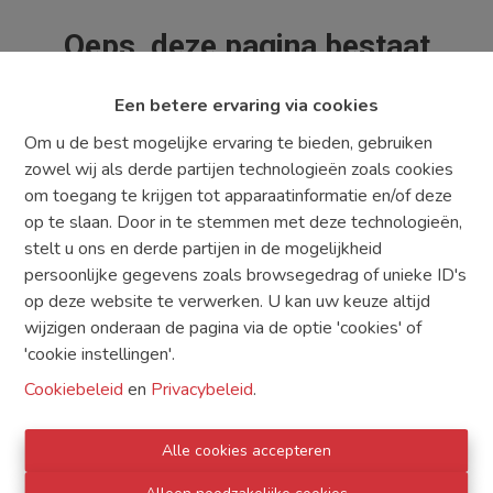
Oeps, deze pagina bestaat
niet meer
Een betere ervaring via cookies
Om u de best mogelijke ervaring te bieden, gebruiken
zowel wij als derde partijen technologieën zoals cookies
om toegang te krijgen tot apparaatinformatie en/of deze
Te koop
Te huur
op te slaan. Door in te stemmen met deze technologieën,
stelt u ons en derde partijen in de mogelijkheid
persoonlijke gegevens zoals browsegedrag of unieke ID's
op deze website te verwerken. U kan uw keuze altijd
wijzigen onderaan de pagina via de optie 'cookies' of
'cookie instellingen'.
TE KOOP
TE HUUR
DIENSTEN
Cookiebeleid
en
Privacybeleid
.
WAT ZOEKT U
CONTACT
Alle cookies accepteren
GRATIS SCHATTING