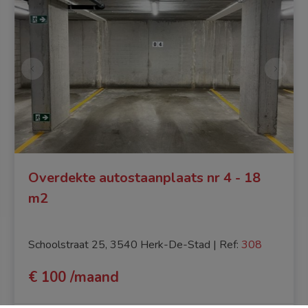
Overdekte autostaanplaats nr 4 - 18
m2
Schoolstraat 25, 3540 Herk-De-Stad
|
Ref
: 
308
€ 100 /maand