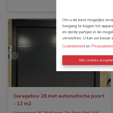
Om u de best mogelijke ervar
toegang te krijgen tot appar
en derde partijen in de moge
verwerken. U kan uw keuze alt
Cookiebeleid
en
Privacybelei
Alle cookies accepte
Garagebox 28 met automatische poort
- 12 m2
Schoolstraat 25, 3540 Herk-De-Stad
|
Ref
: 
305