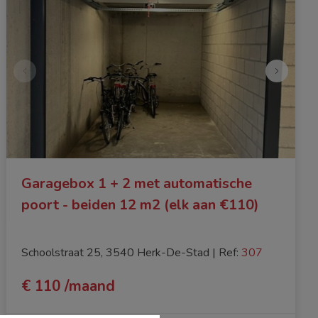
Garagebox 1 + 2 met automatische
poort - beiden 12 m2 (elk aan €110)
Schoolstraat 25, 3540 Herk-De-Stad
|
Ref
: 
307
€ 110 /maand