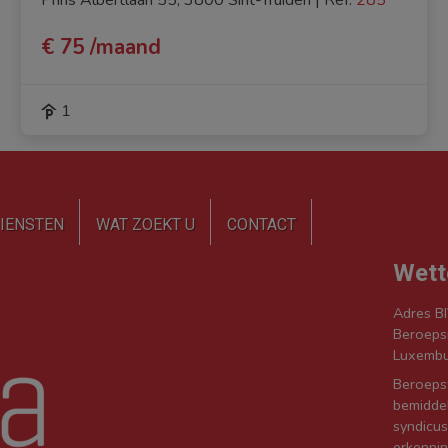
€ 75 /maand
1
IENSTEN
WAT ZOEKT U
CONTACT
Wett
Adres BI
Beroepsi
Luxembu
Beroepst
bemidde
syndicu
erkennin