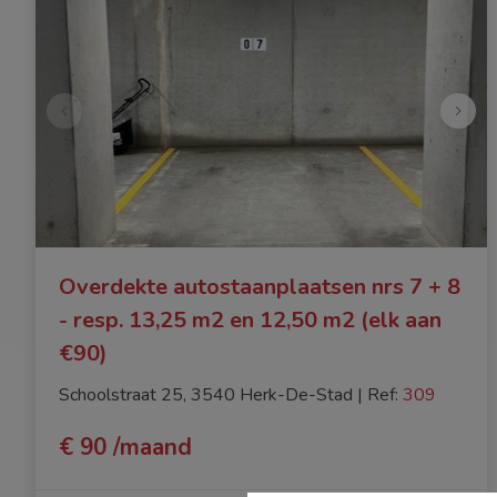
Overdekte autostaanplaatsen nrs 7 + 8
- resp. 13,25 m2 en 12,50 m2 (elk aan
€90)
Schoolstraat 25, 3540 Herk-De-Stad
|
Ref
: 
309
€ 90 /maand