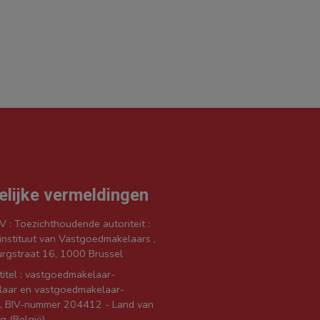
elijke vermeldingen
V : Toezichthoudende autoriteit :
nstituut van Vastgoedmakelaars ,
rgstraat 16, 1000 Brussel
itel : vastgoedmakelaar-
laar en vastgoedmakelaar-
s, BIV-nummer 204412 - Land van
g (België)