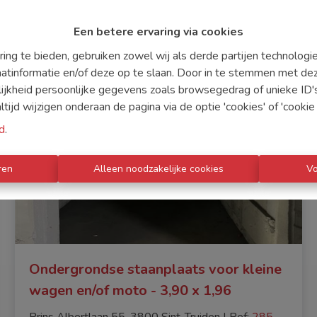
Een betere ervaring via cookies
ing te bieden, gebruiken zowel wij als derde partijen technolog
aatinformatie en/of deze op te slaan. Door in te stemmen met dez
lijkheid persoonlijke gegevens zoals browsegedrag of unieke ID
ijd wijzigen onderaan de pagina via de optie 'cookies' of 'cookie i
d
.
ren
Alleen noodzakelijke cookies
V
Ondergrondse staanplaats voor kleine
wagen en/of moto - 3,90 x 1,96
Prins Albertlaan 55, 3800 Sint-Truiden
|
Ref
: 
285