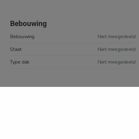
Bebouwing
Bebouwing
Niet meegedeeld
Staat
Niet meegedeeld
Type dak
Niet meegedeeld
Indeling
Kelder(-1)
Garage
12.0 m²
met automatische poort