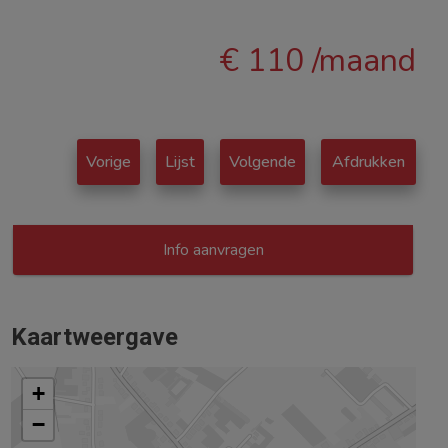
€ 110 /maand
Vorige
Lijst
Volgende
Afdrukken
Info aanvragen
Kaartweergave