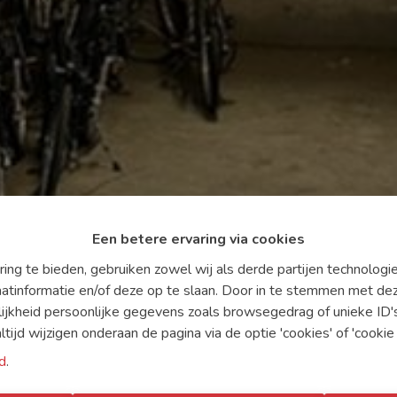
Een betere ervaring via cookies
ing te bieden, gebruiken zowel wij als derde partijen technolog
aatinformatie en/of deze op te slaan. Door in te stemmen met dez
lijkheid persoonlijke gegevens zoals browsegedrag of unieke ID
ijd wijzigen onderaan de pagina via de optie 'cookies' of 'cookie i
d
.