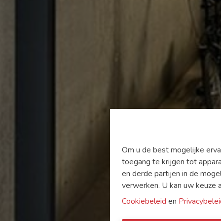
Om u de best mogelijke ervar
toegang te krijgen tot appar
en derde partijen in de moge
verwerken. U kan uw keuze alt
Cookiebeleid
en
Privacybelei