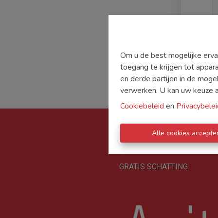
Om u de best mogelijke ervar
toegang te krijgen tot appar
en derde partijen in de moge
verwerken. U kan uw keuze alt
Cookiebeleid
en
Privacybelei
Alle cookies accepte
TE KOOP
TE HUUR
D
GRATIS SCHATTING