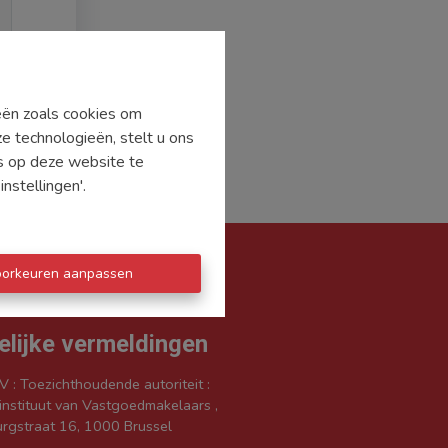
ieën zoals cookies om
e technologieën, stelt u ons
's op deze website te
nstellingen'.
oorkeuren aanpassen
elijke vermeldingen
V : Toezichthoudende autoriteit :
nstituut van Vastgoedmakelaars ,
rgstraat 16, 1000 Brussel