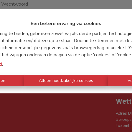
Een betere ervaring via cookies
Login
ing te bieden, gebruiken zowel wij als derde partijen technolog
aatinformatie en/of deze op te slaan. Door in te stemmen met dez
lijkheid persoonlijke gegevens zoals browsegedrag of unieke ID
ijd wijzigen onderaan de pagina via de optie 'cookies' of 'cookie i
d
.
ren
Alleen noodzakelijke cookies
V
IENSTEN
WAT ZOEKT U
CONTACT
Wett
Adres BI
Beroepsi
Luxembu