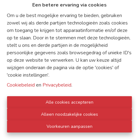
Een betere ervaring via cookies
Om u de best mogelijke ervaring te bieden, gebruiken
zowel wij als derde partijen technologieën zoals cookies
om toegang te krijgen tot apparaatinformatie en/of deze
op te slaan. Door in te stemmen met deze technologieën,
stelt u ons en derde partijen in de mogelijkheid
persoonlijke gegevens zoals browsegedrag of unieke ID's
TE KOOP
TE HUUR
DIENSTEN
op deze website te verwerken. U kan uw keuze altijd
wijzigen onderaan de pagina via de optie 'cookies' of
WAT ZOEKT U
CONTACT
'cookie instellingen'.
GRATIS SCHATTING
Cookiebeleid
en
Privacybeleid
.
Alle cookies accepteren
Alleen noodzakelijke cookies
Voorkeuren aanpassen