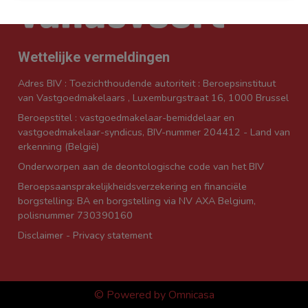
Wettelijke vermeldingen
Adres BIV : Toezichthoudende autoriteit : Beroepsinstituut
van Vastgoedmakelaars , Luxemburgstraat 16, 1000 Brussel
Beroepstitel : vastgoedmakelaar-bemiddelaar en
vastgoedmakelaar-syndicus, BIV-nummer 204412 - Land van
erkenning (België)
Onderworpen aan de
deontologische code van het BIV
Beroepsaansprakelijkheidsverzekering en financiële
borgstelling: BA en borgstelling via NV AXA Belgium,
polisnummer 730390160
Disclaimer
-
Privacy statement
© Powered by Omnicasa