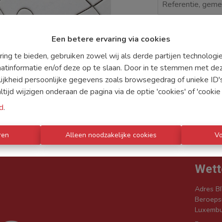
Te koo
Een betere ervaring via cookies
ing te bieden, gebruiken zowel wij als derde partijen technolog
aatinformatie en/of deze op te slaan. Door in te stemmen met dez
lijkheid persoonlijke gegevens zoals browsegedrag of unieke ID
ijd wijzigen onderaan de pagina via de optie 'cookies' of 'cookie i
d
.
ren
Alleen noodzakelijke cookies
V
IENSTEN
WAT ZOEKT U
CONTACT
Wett
Adres BI
Beroepsi
Luxembu