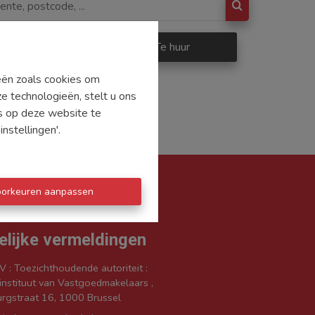
p
Te huur
ieën zoals cookies om
e technologieën, stelt u ons
's op deze website te
nstellingen'.
oorkeuren aanpassen
elijke vermeldingen
V : Toezichthoudende autoriteit :
nstituut van Vastgoedmakelaars ,
rgstraat 16, 1000 Brussel