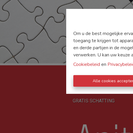
Om u de best mogelijke ervar
toegang te krijgen tot appar
en derde partijen in de moge
verwerken. U kan uw keuze alt
Cookiebeleid
en
Privacybelei
Alle cookies accepte
TE KOOP
TE HUUR
D
GRATIS SCHATTING