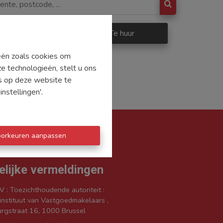
p
Te huur
ieën zoals cookies om
e technologieën, stelt u ons
's op deze website te
nstellingen'.
oorkeuren aanpassen
elijke vermeldingen
V : Toezichthoudende autoriteit :
nstituut van Vastgoedmakelaars ,
rgstraat 16, 1000 Brussel