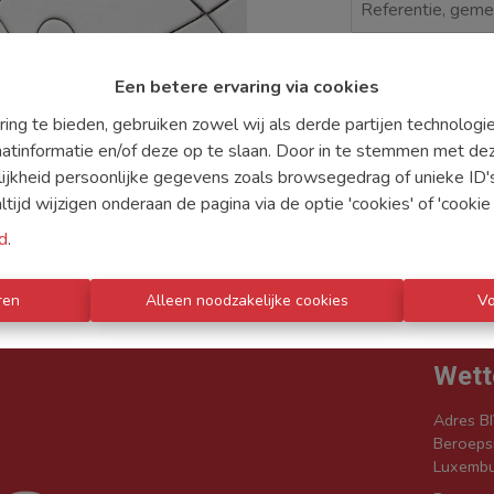
Te koo
Een betere ervaring via cookies
ing te bieden, gebruiken zowel wij als derde partijen technolog
aatinformatie en/of deze op te slaan. Door in te stemmen met dez
lijkheid persoonlijke gegevens zoals browsegedrag of unieke ID
ijd wijzigen onderaan de pagina via de optie 'cookies' of 'cookie i
d
.
ren
Alleen noodzakelijke cookies
V
IENSTEN
WAT ZOEKT U
CONTACT
Wett
Adres BI
Beroepsi
Luxembu