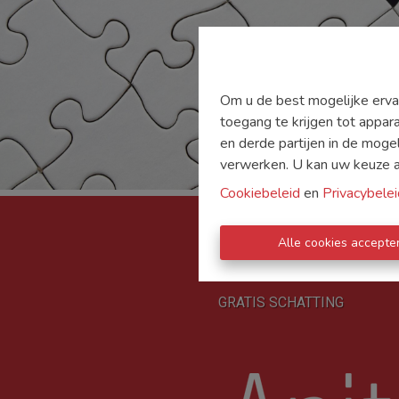
Om u de best mogelijke ervar
toegang te krijgen tot appar
en derde partijen in de moge
verwerken. U kan uw keuze alt
Cookiebeleid
en
Privacybelei
Alle cookies accepte
TE KOOP
TE HUUR
D
GRATIS SCHATTING