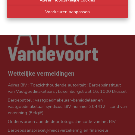
Alleen noodzakelijke cookies
Voorkeuren aanpassen
Wettelijke vermeldingen
Adres BIV : Toezichthoudende autoriteit : Beroepsinstituut
van Vastgoedmakelaars , Luxemburgstraat 16, 1000 Brussel
Beroepstitel : vastgoedmakelaar-bemiddelaar en
vastgoedmakelaar-syndicus, BIV-nummer 204412 - Land van
erkenning (België)
Onderworpen aan de
deontologische code van het BIV
Beroepsaansprakelijkheidsverzekering en financiële