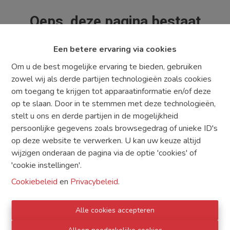
Oeps, deze pagina bestaat
niet meer
Een betere ervaring via cookies
Om u de best mogelijke ervaring te bieden, gebruiken
zowel wij als derde partijen technologieën zoals cookies
om toegang te krijgen tot apparaatinformatie en/of deze
Te koop
Te huur
op te slaan. Door in te stemmen met deze technologieën,
stelt u ons en derde partijen in de mogelijkheid
persoonlijke gegevens zoals browsegedrag of unieke ID's
op deze website te verwerken. U kan uw keuze altijd
wijzigen onderaan de pagina via de optie 'cookies' of
'cookie instellingen'.
TE KOOP
TE HUUR
DIENSTEN
Cookiebeleid
en
Privacybeleid
.
WAT ZOEKT U
CONTACT
Alle cookies accepteren
GRATIS SCHATTING