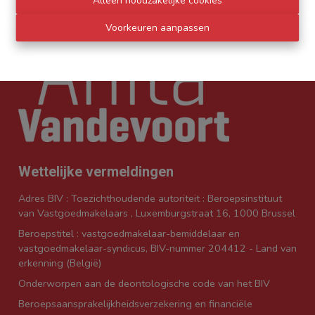
Alleen noodzakelijke cookies
Voorkeuren aanpassen
Wettelijke vermeldingen
Adres BIV : Toezichthoudende autoriteit : Beroepsinstituut
van Vastgoedmakelaars , Luxemburgstraat 16, 1000 Brussel
Beroepstitel : vastgoedmakelaar-bemiddelaar en
vastgoedmakelaar-syndicus, BIV-nummer 204412 - Land van
erkenning (België)
Onderworpen aan de
deontologische code van het BIV
Beroepsaansprakelijkheidsverzekering en financiële