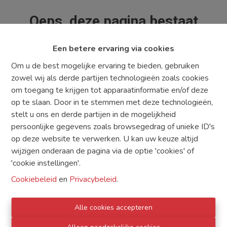
Oeps, deze pagina bestaat
niet meer
Een betere ervaring via cookies
Om u de best mogelijke ervaring te bieden, gebruiken
zowel wij als derde partijen technologieën zoals cookies
om toegang te krijgen tot apparaatinformatie en/of deze
Te koop
Te huur
op te slaan. Door in te stemmen met deze technologieën,
stelt u ons en derde partijen in de mogelijkheid
persoonlijke gegevens zoals browsegedrag of unieke ID's
op deze website te verwerken. U kan uw keuze altijd
wijzigen onderaan de pagina via de optie 'cookies' of
'cookie instellingen'.
TE KOOP
TE HUUR
DIENSTEN
Cookiebeleid
en
Privacybeleid
.
WAT ZOEKT U
CONTACT
Alle cookies accepteren
GRATIS SCHATTING